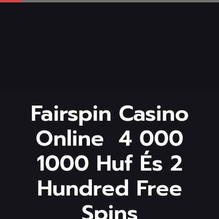
Fairspin Casino
Online ️ 4 000
1000 Huf És 2
Hundred Free
Spins