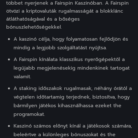
többet nyerjenek a Fairspin Kaszinóban. A Fairspin
ötvözi a kriptovaluták rugalmasságát a blokklánc
átláthatóságával és a bőséges
bónuszlehetőségekkel.
A kaszinó célja, hogy folyamatosan fejlődjön és
mindig a legjobb szolgáltatást nyújtsa.
A Fairspin kínálata klasszikus nyerőgépektől a
legújabb megjelenésekig mindenkinek tartogat
valamit.
A staking időszakok rugalmasak, néhány órától a
végtelen időtartamig terjednek, biztosítva, hogy
bármilyen játékos kihasználhassa ezeket the
programokat.
Kaszinó számos előnyt kínál a játékosok számára,
beleértve a különleges bónuszokat és the