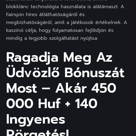
blokklánc technológia használata is alátámaszt. A
Fairspin híres átláthatóságáról és
megbízhatóságáról, amit a játékosok értékelnek. A
kaszinó célja, hogy folyamatosan fejlődjön és
mindig a legjobb szolgáltatást nyújtsa.
Ragadja Meg Az
Üdvözlő Bónuszát
Most – Akár 450
000 Huf + 140
Ingyenes
Pörgetés!