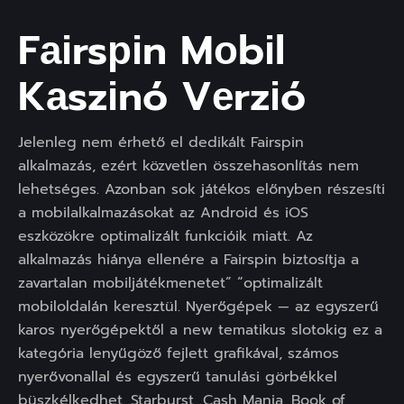
Fаіrsріn Mоbіl
Kаszіnó Vеrzіó
Jelenleg nem érhető el dedikált Fairspin
alkalmazás, ezért közvetlen összehasonlítás nem
lehetséges. Azonban sok játékos előnyben részesíti
a mobilalkalmazásokat az Android és iOS
eszközökre optimalizált funkcióik miatt. Az
alkalmazás hiánya ellenére a Fairspin biztosítja a
zavartalan mobiljátékmenetet” “optimalizált
mobiloldalán keresztül. Nyerőgépek — az egyszerű
karos nyerőgépektől a new tematikus slotokig ez a
kategória lenyűgöző fejlett grafikával, számos
nyerővonallal és egyszerű tanulási görbékkel
büszkélkedhet. Starburst, Cash Mania, Book of