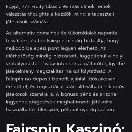
Egypt, 777 Fruity Classic és más címek remek
választás thoughts a kezdők, mind a tapasztalt
játékosok számára.
Az alternatív domainek és tüköroldalak naponta
frissülnek, és the Fairspin mindig biztosítja, hogy
működő belépési pont legyen elérhető. Az
elérhetőség mindig biztosított, függetlenül a helyi
szabályozástól” “vagy internetszolgáltatótól, így the
játékélmény megszakítás nélkül folytatható. A
Fairspin no deposit benefit ajánlat időszakosan
érhető el, és regisztráció után aktiválható – kriptós
játékosok számára is. A bónusz pénz és arizona
ingyenes pörgetések meghatározott játékokra
használhatók blessyrer, például nyerőgépeken.
Fairspin Kaszinó: