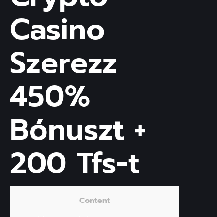
Casino
Szerezz
450%
Bónuszt +
200 Tfs-t
Content