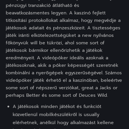
pénzügyi tranzakció átlátható és
beavatkozásmentes legyen. A kaszinó fejlett
titkosítási protokollokat alkalmaz, hogy megvédje a
játékosok adatait és pénzeszközeit. A tisztességes
játék iránti elkötelezettségüket a new nyilvános
főkönyvük will be tükrözi, ahol some sort of
játékosok bármikor ellenőrizhetik a játékok
eredményeit. A videópóker ideális azoknak a
játékosoknak, akik a póker képességét szeretnék
kombinálni a nyerőgépek egyszerűségével. Számos
videópóker játék érhető el a kaszinóban, beleértve
some sort of népszerű verziókat, great a Jacks or
perhaps Better és some sort of Deuces Wild.
A játékosok minden játékot és funkciót
közvetlenül mobilkészülékről is usually
elérhetnek, anélkül hogy alkalmazást kellene