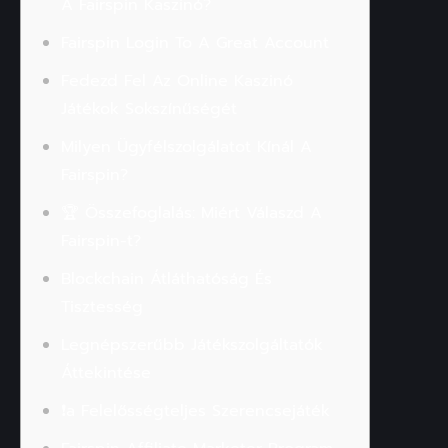
A Fairspin Kaszinó?
Fairspin Login To A Great Account
Fedezd Fel Az Online Kaszinó
Játékok Sokszínűségét
Milyen Ügyfélszolgálatot Kínál A
Fairspin?
🏆 Összefoglalás: Miért Válaszd A
Fairspin-t?
Blockchain Átláthatóság És
Tisztesség
Legnépszerűbb Játékszolgáltatók
Áttekintése
❗a Felelősségteljes Szerencsejáték