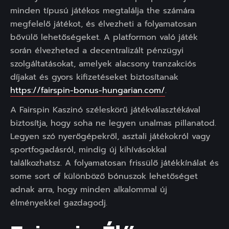
minden típusú játékos megtalálja the számára
megfelelő játékot, és élvezheti a folyamatosan
bővülő lehetőségeket. A platformon való játék
során élvezheted a decentralizált pénzügyi
szolgáltatásokat, amelyek alacsony tranzakciós
díjakat és gyors kifizetéseket biztosítanak
https://fairspin-bonus-hungarian.com/
.
A Fairspin Kaszinó széleskörű játékválasztékával
biztosítja, hogy soha ne legyen unalmas pillanatod.
Legyen szó nyerőgépekről, asztali játékokról vagy
sportfogadásról, mindig új kihívásokkal
találkozhatsz. A folyamatosan frissülő játékkínálat és
some sort of különböző bónuszok lehetőséget
adnak arra, hogy minden alkalommal új
élményekkel gazdagodj.