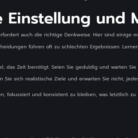
e Einstellung und 
erfordert auch die richtige Denkweise. Hier sind einige m
heidungen führen oft zu schlechten Ergebnissen. Lernen 
iel, das Zeit benötigt. Seien Sie geduldig und warten Sie
 Sie sich realistische Ziele und erwarten Sie nicht, jed
nen, fokussiert und konsistent zu bleiben, was letztlich 