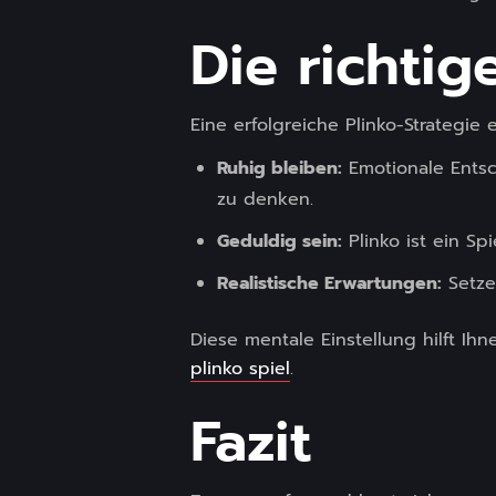
Die richtig
Eine erfolgreiche Plinko-Strategie 
Ruhig bleiben:
Emotionale Entsc
zu denken.
Geduldig sein:
Plinko ist ein Sp
Realistische Erwartungen:
Setzen
Diese mentale Einstellung hilft Ih
plinko spiel
.
Fazit