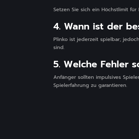
Setzen Sie sich ein Höchstlimit fü
4. Wann ist der be
Plinko ist jederzeit spielbar; jed
sind.
5. Welche Fehler 
Anfänger sollten impulsives Spie
Spielerfahrung zu garantieren.