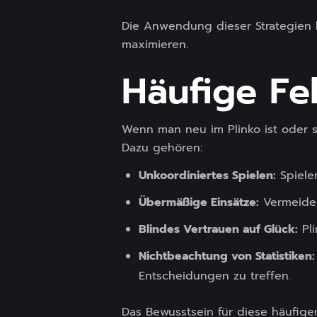
Die Anwendung dieser Strategien 
maximieren.
Häufige Fe
Wenn man neu im Plinko ist oder si
Dazu gehören:
Unkoordiniertes Spielen:
Spielen
Übermäßige Einsätze:
Vermeiden 
Blindes Vertrauen auf Glück:
Pli
Nichtbeachtung von Statistiken:
Entscheidungen zu treffen.
Das Bewusstsein für diese häufigen