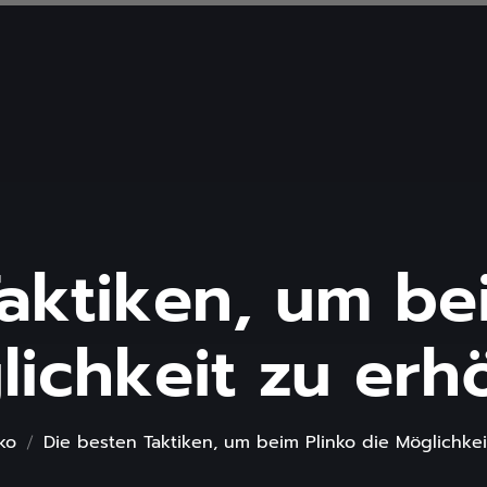
aktiken, um be
lichkeit zu erh
ko
Die besten Taktiken, um beim Plinko die Möglichke