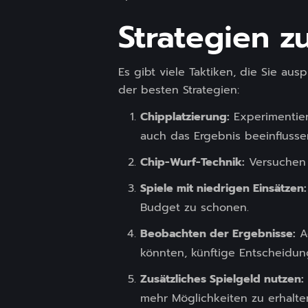
Strategien 
Es gibt viele Taktiken, die Sie au
der besten Strategien:
Chipplatzierung:
Experimentier
auch das Ergebnis beeinflusse
Chip-Wurf-Technik:
Versuchen 
Spiele mit niedrigen Einsätzen:
Budget zu schonen.
Beobachten der Ergebnisse:
Ac
könnten, künftige Entscheidun
Zusätzliches Spielgeld nutzen:
mehr Möglichkeiten zu erhalte