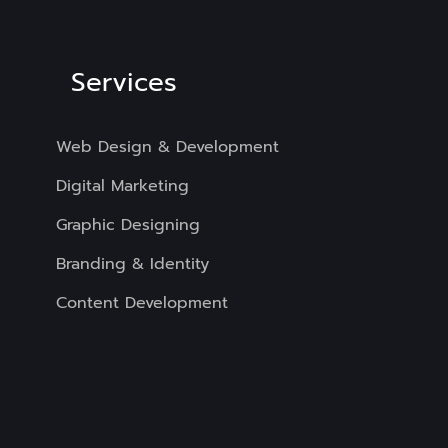
Services
Web Design & Development
Digital Marketing
Graphic Designing
Branding & Identity
Content Development