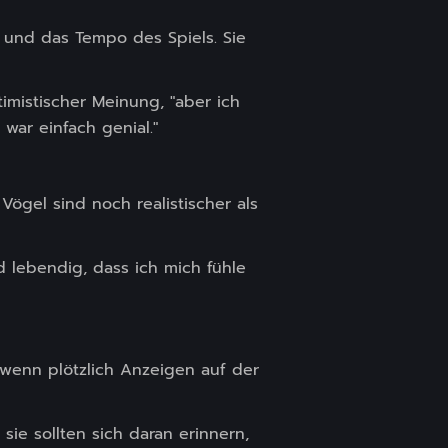
g und das Tempo des Spiels. Sie
imistischer Meinung, "aber ich
 war einfach genial."
ögel sind noch realistischer als
nd lebendig, dass ich mich fühle
, wenn plötzlich Anzeigen auf der
 sie sollten sich daran erinnern,