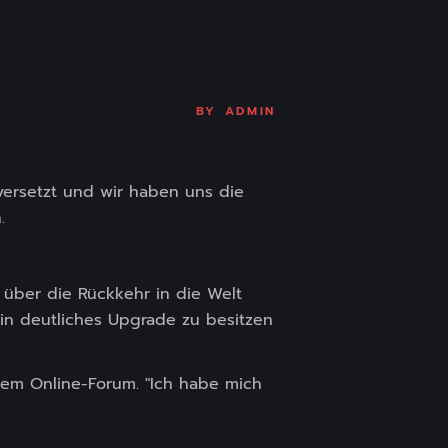
BY
ADMIN
ersetzt und wir haben uns die
.
t über die Rückkehr in die Welt
in deutliches Upgrade zu besitzen
inem Online-Forum. "Ich habe mich