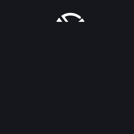
Welcome
To
Our
Digital
World!