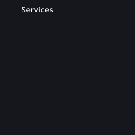
Services
Web Design & Development
Digital Marketing
Graphic Designing
Branding & Identity
Content Development