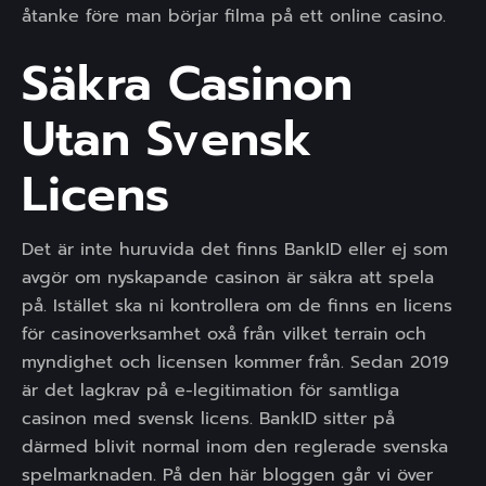
åtanke före man börjar filma på ett online casino.
Säkra Casinon
Utan Svensk
Licens
Det är inte huruvida det finns BankID eller ej som
avgör om nyskapande casinon är säkra att spela
på. Istället ska ni kontrollera om de finns en licens
för casinoverksamhet oxå från vilket terrain och
myndighet och licensen kommer från. Sedan 2019
är det lagkrav på e-legitimation för samtliga
casinon med svensk licens. BankID sitter på
därmed blivit normal inom den reglerade svenska
spelmarknaden. På den här bloggen går vi över