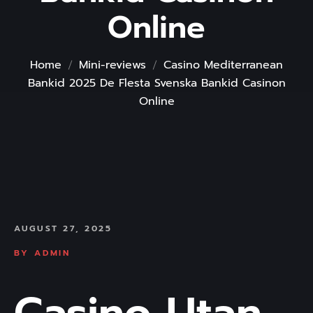
Online
Home
Mini-reviews
Casino Mediterranean
Bankid 2025 De Flesta Svenska Bankid Casinon
Online
AUGUST 27, 2025
BY
ADMIN