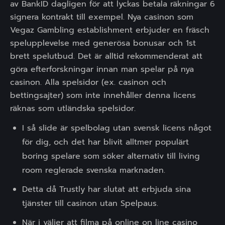
av BankID dagligen för att lyckas betala räkningar 6
signera kontrakt till exempel. Nya casinon som
Vegaz Gambling establishment erbjuder en fräsch
spelupplevelse med generösa bonusar och 1st
brett spelutbud. Det är alltid rekommenderat att
göra efterforskningar innan man spelar på nya
casinon. Alla spelsidor (ex. casinon och
bettingsajter) som inte innehåller denna licens
räknas som utländska spelsidor.
I så slide är spelbolag utan svensk licens något
för dig, och det har blivit alltmer populärt
boring spelare som söker alternativ till living
room reglerade svenska marknaden.
Detta då Trustly har slutat att erbjuda sina
tjänster till casinon utan Spelpaus.
När i väljer att filma på online on line casino