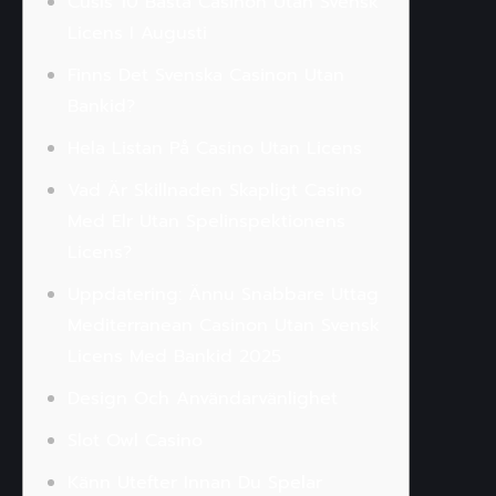
Cusls 10 Bästa Casinon Utan Svensk
Licens I Augusti
Finns Det Svenska Casinon Utan
Bankid?
Hela Listan På Casino Utan Licens
Vad Är Skillnaden Skapligt Casino
Med Elr Utan Spelinspektionens
Licens?
Uppdatering: Ännu Snabbare Uttag
Mediterranean Casinon Utan Svensk
Licens Med Bankid 2025
Design Och Användarvänlighet
Slot Owl Casino
Känn Utefter Innan Du Spelar