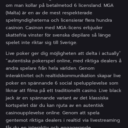
om man kollar på betalmetod 6 licensland. MGA
(Malta) är en av de mest respekterade
spelmyndigheterna och licensierar flera hundra
casinon. Casinon med MGA-licens erbjuder
skattefria vinster för svenska depilare så länge
spelet inte riktar sig till Sverige.
Live poker ger dig möjligheten att delta i actually”
“autentiska pokerspel online, med riktiga dealers å
andra spelare från hela världen. Genom
interaktivitet och realtidskommunikation skapar live
poker en spännande 6 social spelupplevelse som
liknar att filma på ett traditionellt casino. Live black
jack är en spännande variant av det klassiska
kortspelet där du kan njuta av en autentisk
casinoupplevelse online. Genom att spela
gentemot riktiga dealers i realtid via livestreaming
får du en interaktiv och engagerande