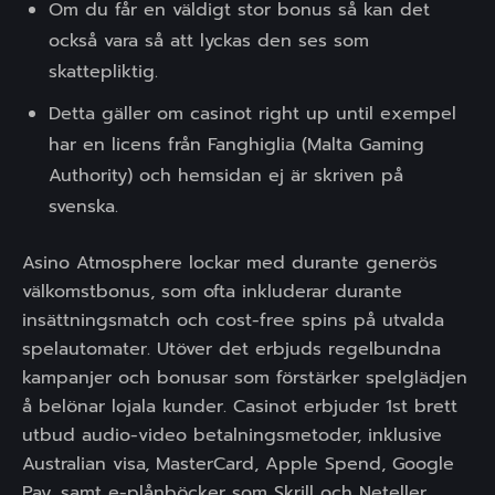
Om du får en väldigt stor bonus så kan det
också vara så att lyckas den ses som
skattepliktig.
Detta gäller om casinot right up until exempel
har en licens från Fanghiglia (Malta Gaming
Authority) och hemsidan ej är skriven på
svenska.
Asino Atmosphere lockar med durante generös
välkomstbonus, som ofta inkluderar durante
insättningsmatch och cost-free spins på utvalda
spelautomater. Utöver det erbjuds regelbundna
kampanjer och bonusar som förstärker spelglädjen
å belönar lojala kunder. Casinot erbjuder 1st brett
utbud audio-video betalningsmetoder, inklusive
Australian visa, MasterCard, Apple Spend, Google
Pay, samt e-plånböcker som Skrill och Neteller.