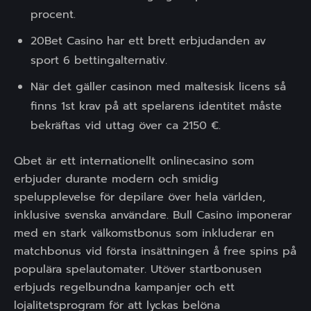
procent.
20Bet Casino har ett brett erbjudanden av
sport 6 bettingalternativ.
När det gäller casinon med maltesisk licens så
finns 1st krav på att spelarens identitet måste
bekräftas vid uttag över ca 2150 €.
Qbet är ett internationellt onlinecasino som
erbjuder durante modern och smidig
spelupplevelse för depilare över hela världen,
inklusive svenska användare. Bull Casino imponerar
med en stark välkomstbonus som inkluderar en
matchbonus vid första insättningen å free spins på
populära spelautomater. Utöver startbonusen
erbjuds regelbundna kampanjer och ett
lojalitetsprogram för att lyckas belöna