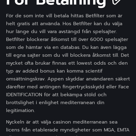
För de som inte vill betala hittas Betfilter som är
helt gratis att använda. Hos Betfilter kan du välja
hur länge du vill vara avstängd från spelsajter.
Betfilter blockerar åtkomst till över 6000 spelsajter
som de hämtar via en databas. Du kan även lägga
till egna sajter som du vill blockera åtkomst till. Det
mycket ofta brukar finnas ett lowest odds och den
typ av added bonus kan komma scientif
omsättningskrav. Appen skyddar användaren säkert
därefter med antingen fingertrycksskydd eller Face
IDENTIFICATION för att bekämpa stöld och
brottslighet i enlighet mediterranean din
legitimation.
Nyckeln är att välja casinon mediterranean sea
licens från etablerade myndigheter som MGA, EMTA