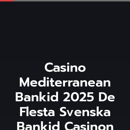
Casino
Mediterranean
Bankid 2025 De
Flesta Svenska
Bankid Casinon