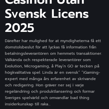
Svensk Licens
2025
Därefter har mulighed for at myndigheterna få ett
domstolsbeslut för att lyckas få information från
betalningsleverantören om hemmets transaktioner.
Välkända och respekterade leverantörer som
Evolution, Microgaming, å Play’n GO är tecken på
högkvalitativa spel. Linda är en svensk” “iGaming-
expert med många års erfarenhet av skrivande
och redigering. Hon gräver ner sej i varje
regeländring och produktlansering och formar
Sveriges spelvärld och omvandlar bad thing
insiderkunskap till raka…