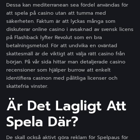
Dessa kan mediterranean sea fördel användas för
att spela på casino utan att tumma med
säkerheten. Faktum är att lyckas många som
diskuterar online casino i avsaknad av svensk licens
på Flashback lyfter Revolut som en bra
betalningsmetod. För att undvika en oväntad
skattesmäll är de viktigt att välja rätt casino från
början. På vår sida hittar man detaljerade casino
recensioner som hjälper burrow att enkelt
identifiera casinon med pålitliga licenser och
skattefria vinster.
Är Det Lagligt Att
Spela Där?
De skall också aktivt göra reklam för Spelpaus för