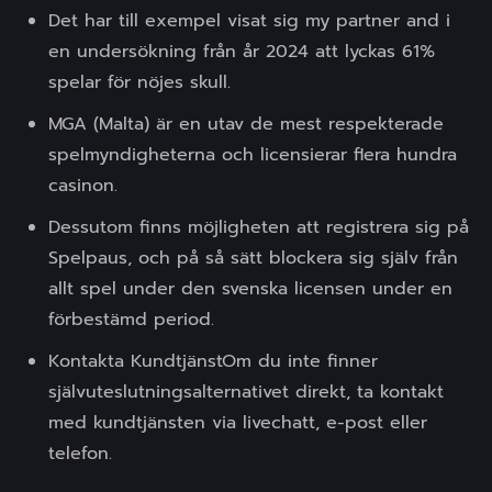
Det har till exempel visat sig my partner and i
en undersökning från år 2024 att lyckas 61%
spelar för nöjes skull.
MGA (Malta) är en utav de mest respekterade
spelmyndigheterna och licensierar flera hundra
casinon.
Dessutom finns möjligheten att registrera sig på
Spelpaus, och på så sätt blockera sig själv från
allt spel under den svenska licensen under en
förbestämd period.
Kontakta KundtjänstOm du inte finner
självuteslutningsalternativet direkt, ta kontakt
med kundtjänsten via livechatt, e-post eller
telefon.