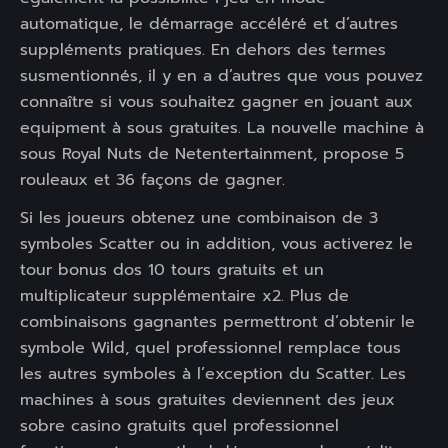
automatique, le démarrage accéléré et d’autres
suppléments pratiques. En dehors des termes
susmentionnés, il y en a d’autres que vous pouvez
connaître si vous souhaitez gagner en jouant aux
equipment à sous gratuites. La nouvelle machine à
sous Royal Nuts de Netentertainment, propose 5
rouleaux et 36 façons de gagner.
Si les joueurs obtenez une combinaison de 3
symboles Scatter ou in addition, vous activerez le
tour bonus dos 10 tours gratuits et un
multiplicateur supplémentaire x2. Plus de
combinaisons gagnantes permettront d’obtenir le
symbole Wild, quel professionnel remplace tous
les autres symboles à l’exception du Scatter. Les
machines à sous gratuites deviennent des jeux
sobre casino gratuits quel professionnel