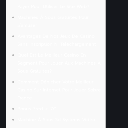
Payer Pour Utiliser Le Site Web?
Machines À Sous Gratuites Pour
S’amuser
Avantages De Nos Jeux De Casino
Sans Inscription Ni Téléchargement
Quel Est Le Meilleur Casino En
Segment Pour Jouer Aux Machines À
Sous Gratuites?
Comment Dénicher Votre Meilleur
Casino Sur Internet Pour Jouer Sobre
France
Bonus 7red ➢ 7€
Machine À Sous 3d Systems Vidéo