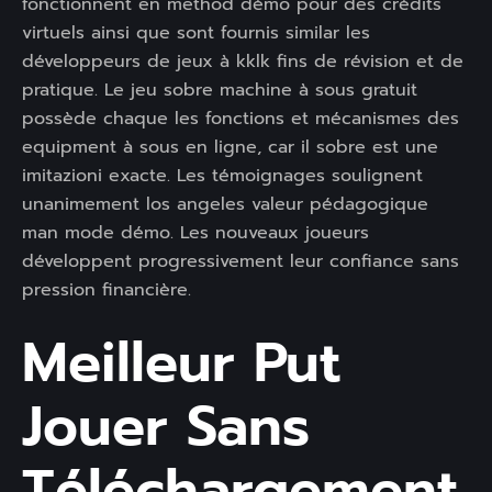
fonctionnent en method démo pour des crédits
virtuels ainsi que sont fournis similar les
développeurs de jeux à kklk fins de révision et de
pratique. Le jeu sobre machine à sous gratuit
possède chaque les fonctions et mécanismes des
equipment à sous en ligne, car il sobre est une
imitazioni exacte. Les témoignages soulignent
unanimement los angeles valeur pédagogique
man mode démo. Les nouveaux joueurs
développent progressivement leur confiance sans
pression financière.
Meilleur Put
Jouer Sans
Téléchargement