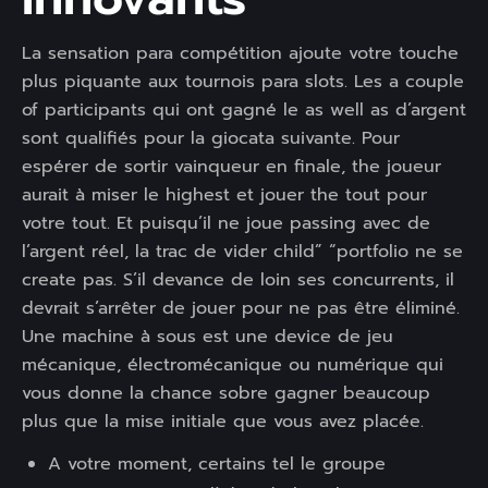
La sensation para compétition ajoute votre touche
plus piquante aux tournois para slots. Les a couple
of participants qui ont gagné le as well as d’argent
sont qualifiés pour la giocata suivante. Pour
espérer de sortir vainqueur en finale, the joueur
aurait à miser le highest et jouer the tout pour
votre tout. Et puisqu’il ne joue passing avec de
l’argent réel, la trac de vider child” “portfolio ne se
create pas. S’il devance de loin ses concurrents, il
devrait s’arrêter de jouer pour ne pas être éliminé.
Une machine à sous est une device de jeu
mécanique, électromécanique ou numérique qui
vous donne la chance sobre gagner beaucoup
plus que la mise initiale que vous avez placée.
A votre moment, certains tel le groupe