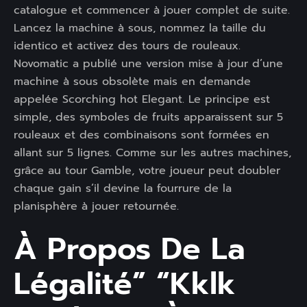
catalogue et commencer à jouer complet de suite.
Lancez la machine à sous, nommez la taille du
identico et activez des tours de rouleaux.
Novomatic a publié une version mise à jour d’une
machine à sous obsolète mais en demande
appelée Scorching hot Elegant. Le principe est
simple, des symboles de fruits apparaissent sur 5
rouleaux et des combinaisons sont formées en
allant sur 5 lignes. Comme sur les autres machines,
grâce au tour Gamble, votre joueur peut doubler
chaque gain s’il devine la fourrure de la
planisphère à jouer retournée.
À Propos De La
Légalité” “Kklk