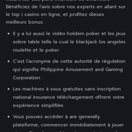
Bénéficiez de l’avis sobre nos experts en allant sur
le top i casino en ligne, et profitez dieses
meilleurs bonus.
Il y a lui aussi le vidéo holdem poker et les jeux
sobre table telle la cual le blackjack los angeles
roulette et le poker.
C’est l’acronyme de cette autorité de régulation
qui signifie Philippine Amusement and Gaming
Corporation.
Les machines à sous gratuites sans inscription
national insurance téléchargement offrent votre
expérience simplifiée.
Vous pouvez accéder à are generally
plateforme, commencer immédiatement à jouer