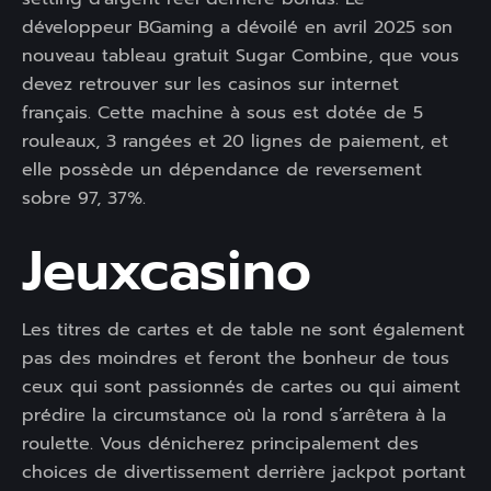
développeur BGaming a dévoilé en avril 2025 son
nouveau tableau gratuit Sugar Combine, que vous
devez retrouver sur les casinos sur internet
français. Cette machine à sous est dotée de 5
rouleaux, 3 rangées et 20 lignes de paiement, et
elle possède un dépendance de reversement
sobre 97, 37%.
Jeuxcasino
Les titres de cartes et de table ne sont également
pas des moindres et feront the bonheur de tous
ceux qui sont passionnés de cartes ou qui aiment
prédire la circumstance où la rond s’arrêtera à la
roulette. Vous dénicherez principalement des
choices de divertissement derrière jackpot portant