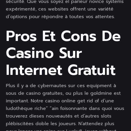
sécurité. Que vous soyez el parieur novice systems
expérimenté, ces websites offrent une variété
d’options pour répondre à toutes vos attentes.
Pros Et Cons De
Casino Sur
Internet Gratuit
Plus il y a de cybernautes sur ces equipment à
sous de casino gratuites, ou plus le goldmine est
important. Notre casino online get rid of d’une
ludothèque riche” “ain foisonnante dans quoi vous
trouverez dieses nouveautés et d’autres slots
plébiscitées doble les joueurs. N’attendez plus