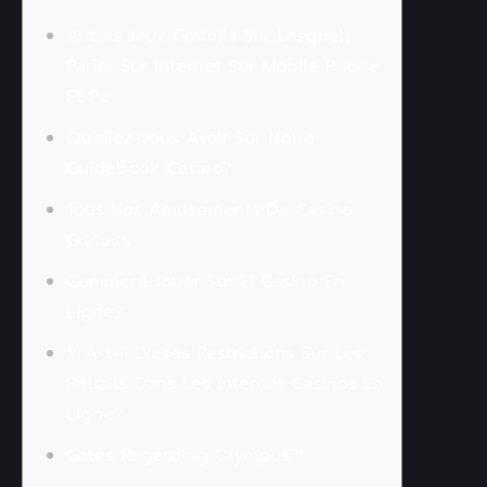
Autres Jeux Gratuits Sur Lesquels
Parier Sur Internet Sur Mobile Phone
Et Pc
Qu’allez-vous Avoir Sur Notre
Guidebook Casino?
Tous Nos Amusements De Casino
Gratuits
Comment Jouer Sur El Casino En
Ligne?
Y A-t-il Dieses Restrictions Sur Les
Retraits Dans Les Internet Casinos En
Ligne?
Gates Regarding Olympus™