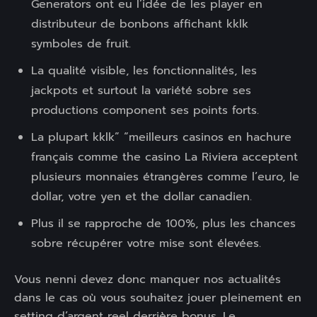
Generators ont eu l’idée de les player en
distributeur de bonbons affichant kklk
symboles de fruit.
La qualité visible, les fonctionnalités, les
jackpots et surtout la variété sobre ses
productions component ses points forts.
La plupart kklk” “meilleurs casinos en hachure
français comme the casino La Riviera acceptent
plusieurs monnaies étrangères comme l’euro, le
dollar, votre yen et the dollar canadien.
Plus il se rapproche de 100%, plus les chances
sobre récupérer votre mise sont élevées.
Vous nenni devez donc manquer nos actualités
dans le cas où vous souhaitez jouer pleinement en
setting d’argent reel derrière bonus. Le