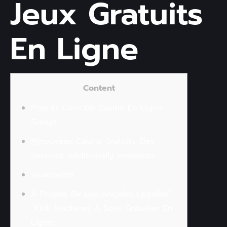
Jeux Gratuits
En Ligne
Content
Pros Et Cons De Casino En Ligne
Gratuit
🆕nouveau Casino Gratuits: Des
Services Additionally Innovants
Jeuxcasino
À Propos De Los Angeles Légalité”
“Kklk Machines À Sous Gratuites En
Ligne