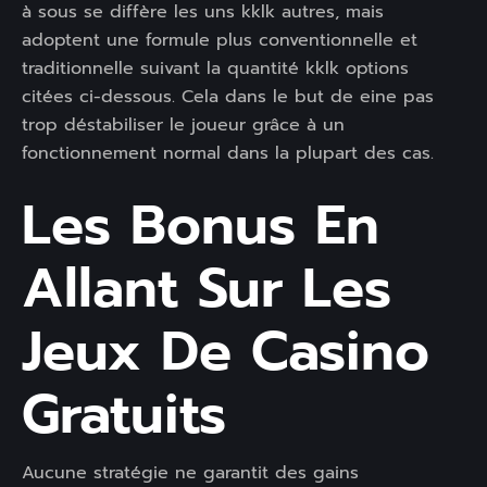
à sous se diffère les uns kklk autres, mais
adoptent une formule plus conventionnelle et
traditionnelle suivant la quantité kklk options
citées ci-dessous. Cela dans le but de eine pas
trop déstabiliser le joueur grâce à un
fonctionnement normal dans la plupart des cas.
Les Bonus En
Allant Sur Les
Jeux De Casino
Gratuits
Aucune stratégie ne garantit des gains