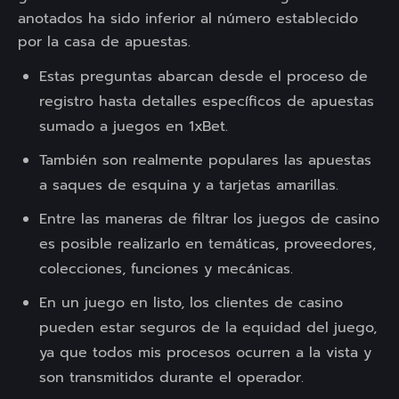
anotados ha sido inferior al número establecido
por la casa de apuestas.
Estas preguntas abarcan desde el proceso de
registro hasta detalles específicos de apuestas
sumado a juegos en 1xBet.
También son realmente populares las apuestas
a saques de esquina y a tarjetas amarillas.
Entre las maneras de filtrar los juegos de casino
es posible realizarlo en temáticas, proveedores,
colecciones, funciones y mecánicas.
En un juego en listo, los clientes de casino
pueden estar seguros de la equidad del juego,
ya que todos mis procesos ocurren a la vista y
son transmitidos durante el operador.