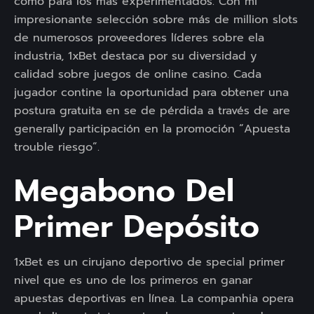
como para los más experimentados. Con mi
impresionante selección sobre más de million slots
de numerosos proveedores líderes sobre ela
industria, 1xBet destaca por su diversidad y
calidad sobre juegos de online casino. Cada
jugador contine la oportunidad para obtener una
postura gratuita en se de pérdida a través de are
generally participación en la promoción “Apuesta
trouble riesgo”.
Megabono Del
Primer Depósito
1xBet es un cirujano deportivo de special primer
nivel que es uno de los primeros en ganar
apuestas deportivas en línea. La companhia opera