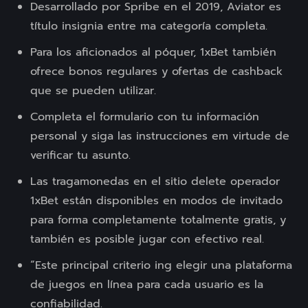
Desarrollado por Spribe en el 2019, Aviator es
título insignia entre ma categoría completa.
Para los aficionados al póquer, 1xBet también
ofrece bonos regulares y ofertas de cashback
que se pueden utilizar.
Completa el formulario con tu información
personal y siga las instrucciones em virtude de
verificar tu asunto.
Las tragamonedas en el sitio delete operador
1xBet están disponibles en modos de invitado
para forma completamente totalmente gratis, y
también es posible jugar con efectivo real.
“Este principal criterio ing elegir una plataforma
de juegos en línea para cada usuario es la
confiabilidad.