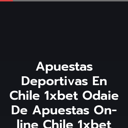
Apuestas
Deportivas En
Chile 1xbet Odaie
De Apuestas On-
line Chile 1xbet