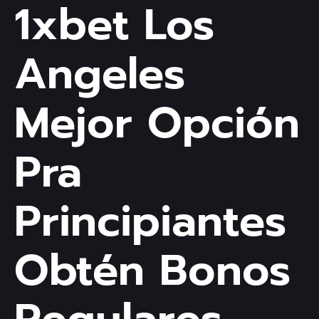
1xbet Los
Angeles
Mejor Opción
Pra
Principiantes
Obtén Bonos