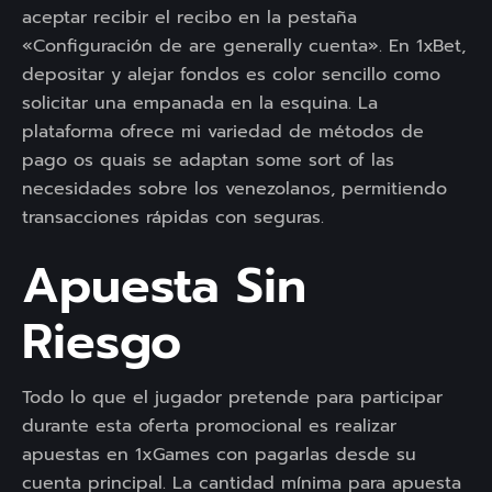
aceptar recibir el recibo en la pestaña
«Configuración de are generally cuenta». En 1xBet,
depositar y alejar fondos es color sencillo como
solicitar una empanada en la esquina. La
plataforma ofrece mi variedad de métodos de
pago os quais se adaptan some sort of las
necesidades sobre los venezolanos, permitiendo
transacciones rápidas con seguras.
Apuesta Sin
Riesgo
Todo lo que el jugador pretende para participar
durante esta oferta promocional es realizar
apuestas en 1xGames con pagarlas desde su
cuenta principal. La cantidad mínima para apuesta