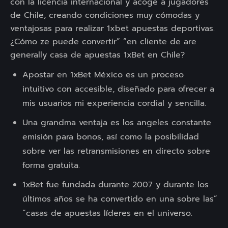
con la licencia internacional y acoge a jugadores
de Chile, creando condiciones muy cómodas y
ventajosas para realizar 1xbet apuestas deportivas.
¿Cómo ze puede convertir” “en cliente de are
generally casa de apuestas 1xBet en Chile?
Apostar en 1xBet México es un proceso
intuitivo con accesible, diseñado para ofrecer a
mis usuarios mi experiencia cordial y sencilla.
Una grandma ventaja es los angeles constante
emisión para bonos, así como la posibilidad
sobre ver las retransmisiones en directo sobre
forma gratuita.
1xBet fue fundada durante 2007 y durante los
últimos años se ha convertido en una sobre las”
“casas de apuestas líderes en el universo.