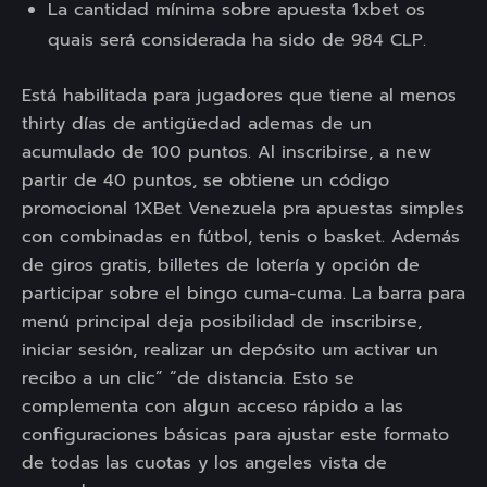
La cantidad mínima sobre apuesta 1xbet os
quais será considerada ha sido de 984 CLP.
Está habilitada para jugadores que tiene al menos
thirty días de antigüedad ademas de un
acumulado de 100 puntos. Al inscribirse, a new
partir de 40 puntos, se obtiene un código
promocional 1XBet Venezuela pra apuestas simples
con combinadas en fútbol, tenis o basket. Además
de giros gratis, billetes de lotería y opción de
participar sobre el bingo cuma-cuma. La barra para
menú principal deja posibilidad de inscribirse,
iniciar sesión, realizar un depósito um activar un
recibo a un clic” “de distancia. Esto se
complementa con algun acceso rápido a las
configuraciones básicas para ajustar este formato
de todas las cuotas y los angeles vista de