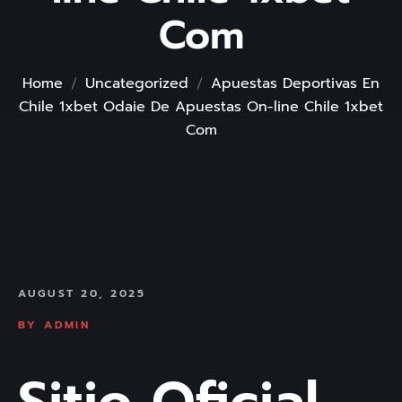
Com
Home
Uncategorized
Apuestas Deportivas En
Chile 1xbet Odaie De Apuestas On-line Chile 1xbet
Com
AUGUST 20, 2025
BY
ADMIN