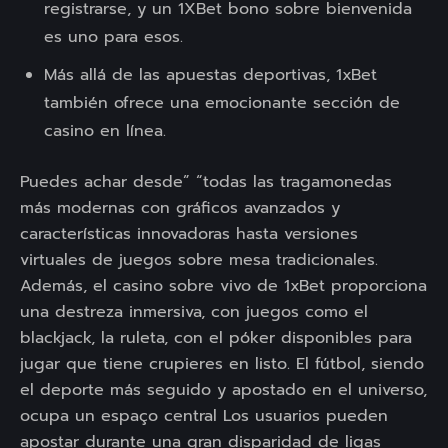
registrarse, y un 1XBet bono sobre bienvenida
es uno para esos.
Más allá de las apuestas deportivas, 1xBet
también ofrece una emocionante sección de
casino en línea.
Puedes achar desde” “todas las tragamonedas
más modernas con gráficos avanzados y
características innovadoras hasta versiones
virtuales de juegos sobre mesa tradicionales.
Además, el casino sobre vivo de 1xBet proporciona
una destreza inmersiva, con juegos como el
blackjack, la ruleta, con el póker disponibles para
jugar que tiene crupieres en listo. El fútbol, siendo
el deporte más seguido y apostado en el universo,
ocupa un espaço central Los usuarios pueden
apostar durante una gran disparidad de ligas