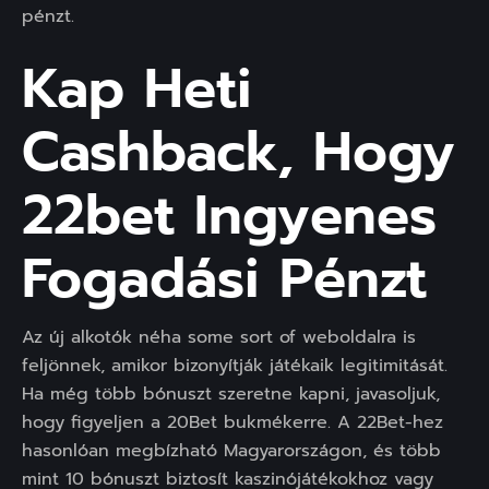
pénzt.
Kap Heti
Cashback, Hogy
22bet Ingyenes
Fogadási Pénzt
Az új alkotók néha some sort of weboldalra is
feljönnek, amikor bizonyítják játékaik legitimitását.
Ha még több bónuszt szeretne kapni, javasoljuk,
hogy figyeljen a 20Bet bukmékerre. A 22Bet-hez
hasonlóan megbízható Magyarországon, és több
mint 10 bónuszt biztosít kaszinójátékokhoz vagy