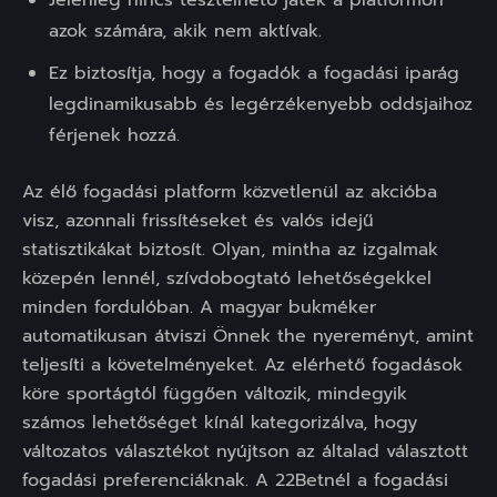
Jelenleg nincs tesztelhető játék a platformon
azok számára, akik nem aktívak.
Ez biztosítja, hogy a fogadók a fogadási iparág
legdinamikusabb és legérzékenyebb oddsjaihoz
férjenek hozzá.
Az élő fogadási platform közvetlenül az akcióba
visz, azonnali frissítéseket és valós idejű
statisztikákat biztosít. Olyan, mintha az izgalmak
közepén lennél, szívdobogtató lehetőségekkel
minden fordulóban. A magyar bukméker
automatikusan átviszi Önnek the nyereményt, amint
teljesíti a követelményeket. Az elérhető fogadások
köre sportágtól függően változik, mindegyik
számos lehetőséget kínál kategorizálva, hogy
változatos választékot nyújtson az általad választott
fogadási preferenciáknak. A 22Betnél a fogadási