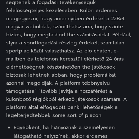
segítenek a fogadási tevékenységük
felelősségteljes kezelésében. Külön érdemes
megjegyezni, hogy amennyiben érdekel a 22Bet
magyar weboldala, számíthatsz arra, hogy szinte
biztos, hogy megtalálod the számításaidat. Például,
styra a sportfogadási részleg érdekel, számtalan
sportpiac közül választhatsz. Az élő chaten, e-
mailben és telefonon keresztül elérhető 24 órás
elérhetőségnek köszönhetően the játékosok
biztosak lehetnek abban, hogy problémáikat
azonnal megoldják. A platform többnyelvű
támogatása” “tovább javítja a hozzáférést a
különböző régiókból érkező játékosok számára. A
platform által elfogadott banki lehetőségek a
legelterjedtebbek some sort of piacon.
Egyébként, ha hiányoznak a személyesen
látogatható helyszínek, akkor érdemes