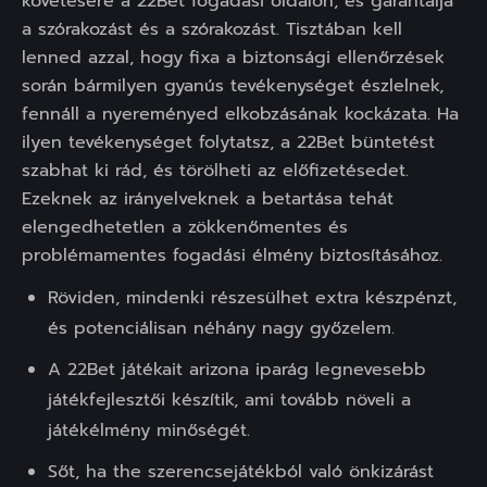
követésére a 22Bet fogadási oldalon, és garantálja
a szórakozást és a szórakozást. Tisztában kell
lenned azzal, hogy fixa a biztonsági ellenőrzések
során bármilyen gyanús tevékenységet észlelnek,
fennáll a nyereményed elkobzásának kockázata. Ha
ilyen tevékenységet folytatsz, a 22Bet büntetést
szabhat ki rád, és törölheti az előfizetésedet.
Ezeknek az irányelveknek a betartása tehát
elengedhetetlen a zökkenőmentes és
problémamentes fogadási élmény biztosításához.
Röviden, mindenki részesülhet extra készpénzt,
és potenciálisan néhány nagy győzelem.
A 22Bet játékait arizona iparág legnevesebb
játékfejlesztői készítik, ami tovább növeli a
játékélmény minőségét.
Sőt, ha the szerencsejátékból való önkizárást