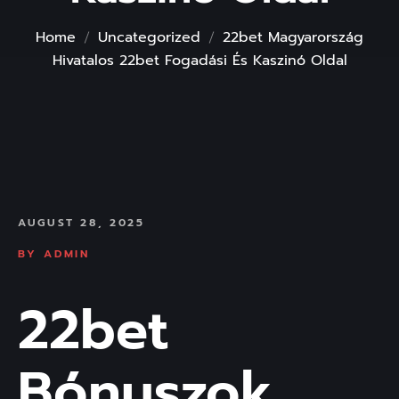
Home
Uncategorized
22bet Magyarország
Hivatalos 22bet Fogadási És Kaszinó Oldal
AUGUST 28, 2025
BY
ADMIN
22bet
Bónuszok