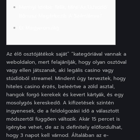
Mennyi Időbe Telik, Mire Az Üdvözlő
Bónusz Megérkezik A Számlámra?
Et Magyarország
Az élő osztójátékok saját” “kategóriával vannak a
weboldalon, mert felajánlják, hogy olyan osztóval
vagy ellen játszanak, aki legális casino vagy
stúdióból streamel. Mindent úgy terveztek, hogy
hiteles casino érzés, beleértve a zöld asztal,
hangok forgó kerekek és kevert kártyák, és egy
mosolygós kereskedő. A kifizetések szintén
ingyenesek, de a feldolgozási idő a választott
módszertől függően változik. Akár 15 percet is
igénybe vehet, de az is definitely előfordulhat,
hogy 3 napot kell várnod. Általában az e-