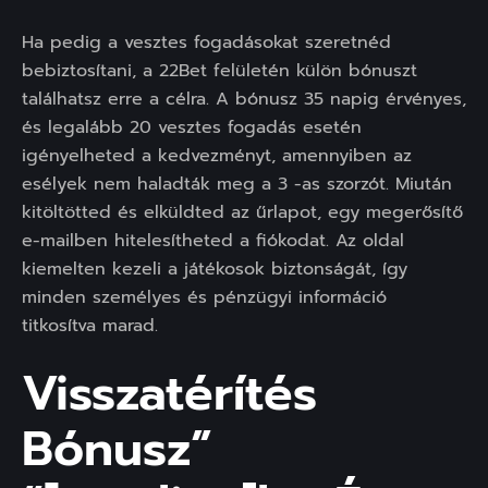
Ha pedig a vesztes fogadásokat szeretnéd
bebiztosítani, a 22Bet felületén külön bónuszt
találhatsz erre a célra. A bónusz 35 napig érvényes,
és legalább 20 vesztes fogadás esetén
igényelheted a kedvezményt, amennyiben az
esélyek nem haladták meg a 3 -as szorzót. Miután
kitöltötted és elküldted az űrlapot, egy megerősítő
e-mailben hitelesítheted a fiókodat. Az oldal
kiemelten kezeli a játékosok biztonságát, így
minden személyes és pénzügyi információ
titkosítva marad.
Visszatérítés
Bónusz”