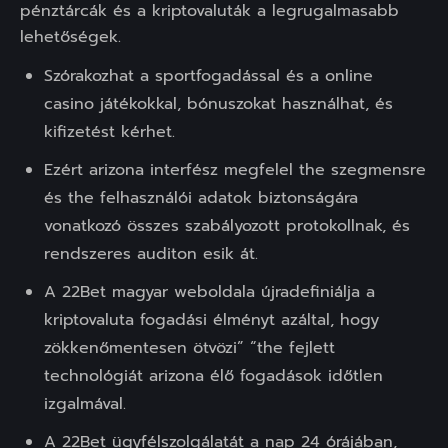
pénztárcák és a kriptovaluták a legrugalmasabb
lehetőségek.
Szórakozhat a sportfogadással és a online
casino játékokkal, bónuszokat használhat, és
kifizetést kérhet.
Ezért arizona interfész megfelel the szegmensre
és the felhasználói adatok biztonságára
vonatkozó összes szabályozott protokollnak, és
rendszeres auditon esik át.
A 22Bet magyar weboldala újradefiniálja a
kriptovaluta fogadási élményt azáltal, hogy
zökkenőmentesen ötvözi” “the fejlett
technológiát arizona élő fogadások időtlen
izgalmával.
A 22Bet ügyfélszolgálatát a nap 24 órájában,