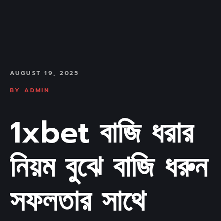
AUGUST 19, 2025
BY
ADMIN
1xbet বাজি ধরার
নিয়ম বুঝে বাজি ধরুন
সফলতার সাথে