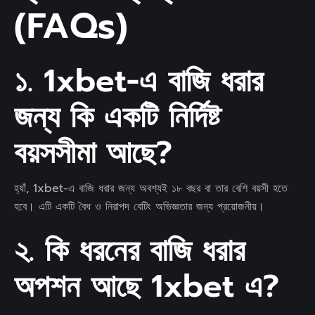
(FAQs)
১. 1xbet-এ বাজি ধরার
জন্য কি একটি নির্দিষ্ট
বয়সসীমা আছে?
হ্যাঁ, 1xbet-এ বাজি ধরার জন্য অবশ্যই ১৮ বছর বা তার বেশি বয়সী হতে
হবে। এটি একটি বৈধ ও নিরাপদ বেটিং অভিজ্ঞতার জন্য প্রয়োজনীয়।
২. কি ধরনের বাজি ধরার
অপশন আছে 1xbet এ?