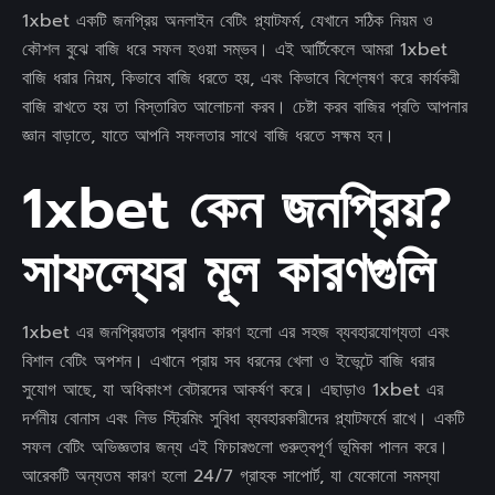
1xbet একটি জনপ্রিয় অনলাইন বেটিং প্ল্যাটফর্ম, যেখানে সঠিক নিয়ম ও
কৌশল বুঝে বাজি ধরে সফল হওয়া সম্ভব। এই আর্টিকেলে আমরা 1xbet
বাজি ধরার নিয়ম, কিভাবে বাজি ধরতে হয়, এবং কিভাবে বিশ্লেষণ করে কার্যকরী
বাজি রাখতে হয় তা বিস্তারিত আলোচনা করব। চেষ্টা করব বাজির প্রতি আপনার
জ্ঞান বাড়াতে, যাতে আপনি সফলতার সাথে বাজি ধরতে সক্ষম হন।
1xbet কেন জনপ্রিয়?
সাফল্যের মূল কারণগুলি
1xbet এর জনপ্রিয়তার প্রধান কারণ হলো এর সহজ ব্যবহারযোগ্যতা এবং
বিশাল বেটিং অপশন। এখানে প্রায় সব ধরনের খেলা ও ইভেন্টে বাজি ধরার
সুযোগ আছে, যা অধিকাংশ বেটারদের আকর্ষণ করে। এছাড়াও 1xbet এর
দর্শনীয় বোনাস এবং লিভ স্ট্রিমিং সুবিধা ব্যবহারকারীদের প্ল্যাটফর্মে রাখে। একটি
সফল বেটিং অভিজ্ঞতার জন্য এই ফিচারগুলো গুরুত্বপূর্ণ ভূমিকা পালন করে।
আরেকটি অন্যতম কারণ হলো 24/7 গ্রাহক সাপোর্ট, যা যেকোনো সমস্যা