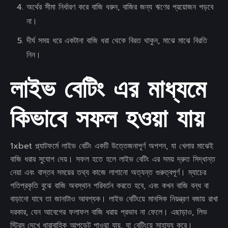
অর্থের সীমা নির্ধারণ করে বাজি ধরুন, বাজির জন্য ঋণের প্রয়োজন পড়বে
না।
দীর্ঘ সময় ধরে একটানা বাজি ধরা থেকে বিরত থাকুন, মাঝে মাঝে বিরতি
নিন।
লাইভ বেটিং এর মাধ্যমে
কিভাবে সফল হওয়া যায়
1xbet প্ল্যাটফর্মে লাইভ বেটিং একটি উত্তেজনাপূর্ণ অপশন, যা খেলার মাঝেই
বাজি ধরার সুযোগ দেয়। সফল হতে হলে লাইভ বেটিং এর সময় দ্রুত সিদ্ধান্ত
নেয়া এবং বাস্তব সময়ের তথ্য কাজে লাগানো অত্যন্ত গুরুত্বপূর্ণ। ম্যাচের
গতিপ্রকৃতি বুঝে বাজি অবস্থান পরিবর্তন করতে হবে, এবং কখন বাজি বন্ধ বা
বাড়ানো যাবে তা জানাটাও আবশ্যক। লাইভ বেটিংয়ে মানসিক নিয়ন্ত্রণ বজায় রাখা
দরকার, যেন আবেগের ফলাফল বাজি ধরায় প্রভাব না ফেলে। এছাড়াও, লিভ
স্ট্রিম দেখে ধারাবাহিক আপডেট পাওয়া যায়, যা বেটিংয়ে সাহায্য করে।