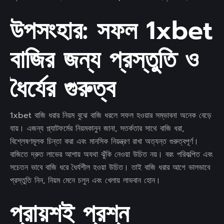
উপসংহার: সফল 1xbet
বাজির জন্য প্রস্তুতি ও
ধৈর্যের গুরুত্ব
1xbet বাজি ধরার নিয়ম বুঝে বাজি ধরলে সফল হওয়ার সম্ভাবনা অনেক বেড়ে
যায়। এজন্য প্ল্যাটফর্মের নিয়মকানুন জানা, সতর্কতার সাথে বাজি ধরা,
বিশ্লেষণমূলক চিন্তা করা এবং মানসিক নিয়ন্ত্রণ রাখা অত্যন্ত গুরুত্বপূর্ণ।
বাজিতে দ্রুত লাভের আশায় অযথা ঝুঁকি নেওয়া উচিত নয়। বরং পরিকল্পিত এবং
সচেতন ভাবে বাজি ধরে ধৈর্যশীল হওয়া উচিত। তাই বাজি ধরার আগে ভালভাবে
প্রস্তুতি নিন, নিয়ম মেনে চলুন এবং খেলায় লাভবান হোন।
প্রায়শই প্রশ্ন