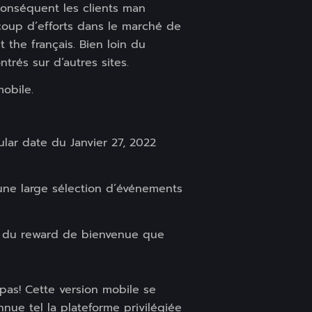
conséquent les clients man
coup d’efforts dans le marché de
 the français. Bien loin du
rés sur d’autres sites.
mobile.
lar date du Janvier 27, 2022
une large sélection d’événements
çu du reward de bienvenue que
pas! Cette version mobile se
onnue tel la plateforme privilégiée