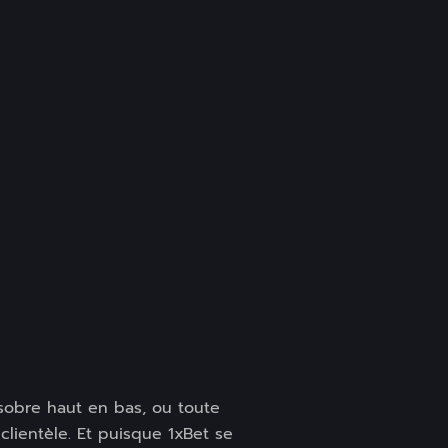
 sobre haut en bas, ou toute
lientèle. Et puisque 1xBet se