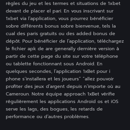
règles du jeu et les termes et situations de 1xbet
devant de placer el pari. En vous inscrivant sur
1xbet via l’application, vous pourrez bénéficier
sobre différents bonus sobre bienvenue, tels la
cual des paris gratuits ou des added bonus de
dépôt. Pour bénéficier de l’application, téléchargez
le fichier apk de are generally dernière version à
partir de cette page du site sur votre téléphone
ou tablette fonctionnant sous Android. En
quelques secondes, l’application 1xBet pour i
phone s’installera et les joueurs” “allez pouvoir
profiter des jeux d’argent depuis n’importe où au
Cameroun. Notre équipe approach 1xBet vérifie
régulièrement les applications Android os et iOS
serve les lags, des bogues, les retards de
performance ou d’autres problèmes.