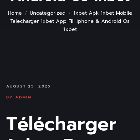
Home
Uncategorized
1xbet Apk 1xbet Mobile
Telecharger 1xbet App Fill Iphone & Android Os
1xbet
AUGUST 25, 2025
BY
ADMIN
Télécharger