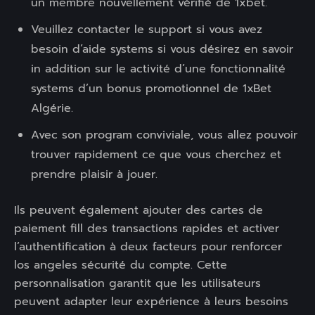
un membre nouvellement vérifié de 1xbet.
Veuillez contacter le support si vous avez
besoin d’aide systems si vous désirez en savoir
in addition sur le activité d’une fonctionnalité
systems d’un bonus promotionnel de 1xBet
Algérie.
Avec son program conviviale, vous allez pouvoir
trouver rapidement ce que vous cherchez et
prendre plaisir à jouer.
Ils peuvent également ajouter des cartes de
paiement fill des transactions rapides et activer
l’authentification à deux facteurs pour renforcer
los angeles sécurité du compte. Cette
personnalisation garantit que les utilisateurs
peuvent adapter leur expérience à leurs besoins