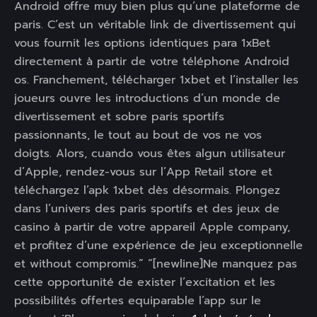
Android offre muy bien plus qu’une plateforme de
paris. C’est un véritable link de divertissement qui
vous fournit les options identiques para 1xBet
directement à partir de votre téléphone Android
os. Franchement, télécharger 1xbet et l’installer les
joueurs ouvre les introductions d’un monde de
divertissement et sobre paris sportifs
passionnants, le tout au bout de vos ne vos
doigts. Alors, cuando vous êtes algun utilisateur
d’Apple, rendez-vous sur l’App Retail store et
téléchargez l’apk 1xbet dès désormais. Plongez
dans l’univers des paris sportifs et des jeux de
casino à partir de votre appareil Apple company,
et profitez d’une expérience de jeu exceptionnelle
et without compromis.” “[newline]Ne manquez pas
cette opportunité de exister l’excitation et les
possibilités offertes equiparable l’app sur le