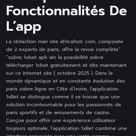
Fonctionnalités De
L’app
La rédaction man site africafoot. com, composée
de 2 experts de paris, offre la revue complète”
“sobre 1xbet apk ain la possibilité sobre
télécharger 1xbet gratuitement et dès maintenant
sur ce internet site ( octobre 2025 ). Dans le
monde dynamique et en constante évolution des
paris sobre ligne en Côte d’Ivoire, l’application
1xBet se distingue comme il se trouve que une
solution incontournable pour les passionnés de
paris sportifs et de amusements de casino.
Conçue pour offrir une expérience utilisateur
toujours optimale, l’application 1xBet combine une