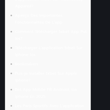
Appareil?
Aperçu Des Importantes
Fonctionnalités De L’app
Comment Télécharger 1xbet App Put
Ios?
Télécharger L’application 1xbet Sur
Iphone Ios
Bookmakers
Puis-je Installer 1xbet Sur Apple
Iphone?
Bet App Mobile Fill Android, Ios
Iphone En 2025
Les Paris Sportifs Avec L’application