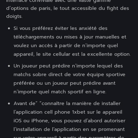
interface conviviale avec une vaste gamme
d’options de paris, le tout accessible du fight des
doigts.
Si vous préférez éviter les anxiété des
téléchargements ou mises à jour manuelles et
voulez un accès à partir de n’importe quel
appareil, le site cellular est la excellente option.
Un joueur peut prédire n’importe lequel des
matchs sobre direct de votre équipe sportive
préférée ou un joueur peut prédire avant
n’importe quel match sportif en ligne.
Avant de” “connaître la manière de installer
l’application cell phone 1xbet sur le appareil
iOS ou iPhone, vous pouvez d’abord autoriser
l’installation de l’application en se promenant