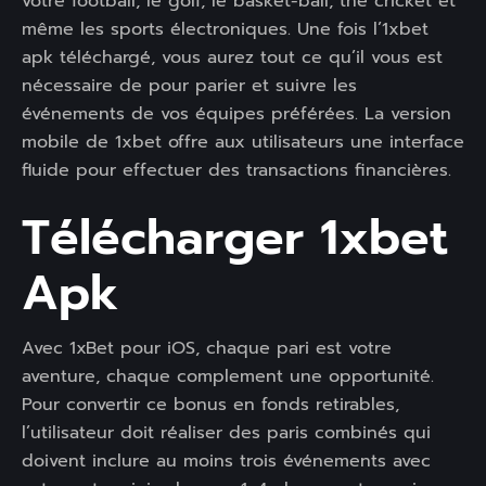
votre football, le golf, le basket-ball, the cricket et
même les sports électroniques. Une fois l’1xbet
apk téléchargé, vous aurez tout ce qu’il vous est
nécessaire de pour parier et suivre les
événements de vos équipes préférées. La version
mobile de 1xbet offre aux utilisateurs une interface
fluide pour effectuer des transactions financières.
Télécharger 1xbet
Apk
Avec 1xBet pour iOS, chaque pari est votre
aventure, chaque complement une opportunité.
Pour convertir ce bonus en fonds retirables,
l’utilisateur doit réaliser des paris combinés qui
doivent inclure au moins trois événements avec