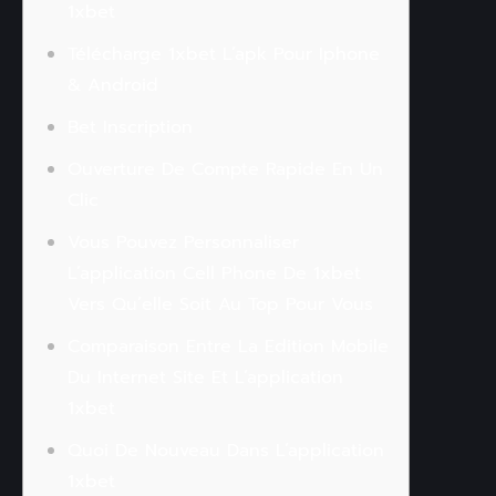
1xbet
Télécharge 1xbet L’apk Pour Iphone
& Android
Bet Inscription
Ouverture De Compte Rapide En Un
Clic
Vous Pouvez Personnaliser
L’application Cell Phone De 1xbet
Vers Qu’elle Soit Au Top Pour Vous
Comparaison Entre La Edition Mobile
Du Internet Site Et L’application
1xbet
Quoi De Nouveau Dans L’application
1xbet