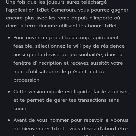
Une fois que les joueurs aurez téléchargé
l’application 1xBet Cameroun, vous pourrez gagner
encore plus avec les rome depuis n’importe où
dans la terre durante utilisant les bonus 1xBet.
Pour ouvrir un projet beaucoup rapidement
feasible, sélectionnez le will pay de résidence
aussi que la devise de jeu souhaitée, dans la
fenêtre d’inscription et recevez aussitôt votre
nom d’utilisateur et le présent mot de
procession.
Cette version mobile est liquide, facile à utiliser,
et te permet de gérer tes transactions sans
souci.
Avant de vous nommer pour recevoir le «bonus
de bienvenue» 1xbet, vous devez d’abord être