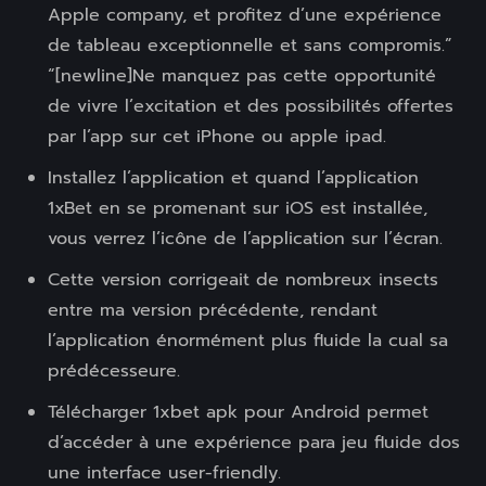
Apple company, et profitez d’une expérience
de tableau exceptionnelle et sans compromis.”
“[newline]Ne manquez pas cette opportunité
de vivre l’excitation et des possibilités offertes
par l’app sur cet iPhone ou apple ipad.
Installez l’application et quand l’application
1xBet en se promenant sur iOS est installée,
vous verrez l’icône de l’application sur l’écran.
Cette version corrigeait de nombreux insects
entre ma version précédente, rendant
l’application énormément plus fluide la cual sa
prédécesseure.
Télécharger 1xbet apk pour Android permet
d’accéder à une expérience para jeu fluide dos
une interface user-friendly.