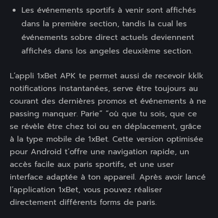
Les événements sportifs à venir sont affichés
dans la première section, tandis la cual les
événements sobre direct actuels deviennent
affichés dans los angeles deuxième section.
L’appli 1xBet APK te permet aussi de recevoir kklk
notifications instantanées, serve être toujours au
courant des dernières promos et événements à ne
passing manquer. Parie” “où que tu sois, que ce
se révèle être chez toi ou en déplacement, grâce
à la type mobile de 1xBet. Cette version optimisée
pour Android t’offre une navigation rapide, un
accès facile aux paris sportifs, et une user
interface adaptée à ton appareil. Après avoir lancé
l’application 1xBet, vous pouvez réaliser
directement différents forms de paris.