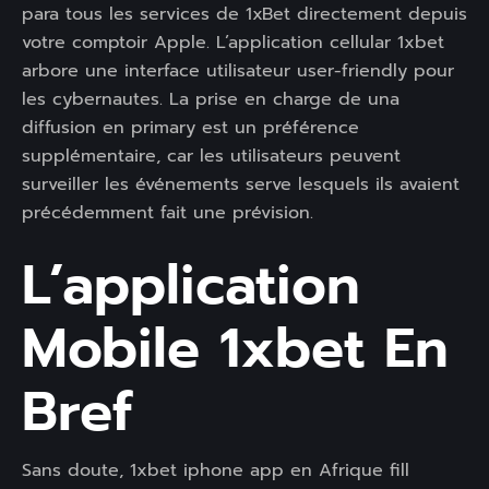
para tous les services de 1xBet directement depuis
votre comptoir Apple. L’application cellular 1xbet
arbore une interface utilisateur user-friendly pour
les cybernautes. La prise en charge de una
diffusion en primary est un préférence
supplémentaire, car les utilisateurs peuvent
surveiller les événements serve lesquels ils avaient
précédemment fait une prévision.
L’application
Mobile 1xbet En
Bref
Sans doute, 1xbet iphone app en Afrique fill