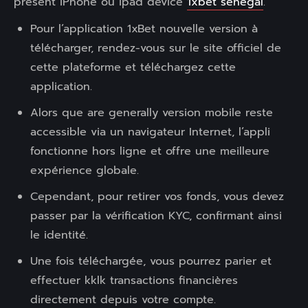
présent iPhone ou ipad device
1xbet sénégal
.
Pour l’application 1xBet nouvelle version à
télécharger, rendez-vous sur le site officiel de
cette plateforme et téléchargez cette
application.
Alors que are generally version mobile reste
accessible via un navigateur Internet, l’appli
fonctionne hors ligne et offre une meilleure
expérience globale.
Cependant, pour retirer vos fonds, vous devez
passer par la vérification KYC, confirmant ainsi
le identité.
Une fois téléchargée, vous pourrez parier et
effectuer kklk transactions financières
directement depuis votre compte.