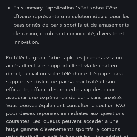
En summary, l’application 1xBet sobre Côte
d’Ivoire représente une solution idéale pour les
passionnés de paris sportifs et de amusements
de casino, combinant commodité, diversité et
innovation.
En téléchargeant 1xbet apk, les joueurs avez un
accès direct à el support client via le chat en
direct, l’email ou votre téléphone. L’équipe para
support se distingue par sa réactivité et son
efficacité, offrant des remedies rapides pour
asegurar une expérience de paris sans anxiété.
Vous pouvez également consulter la section FAQ
pour dieses réponses immédiates aux questions
courantes. Les joueurs peuvent accéder à une
huge gamme d’événements sportifs, y compris