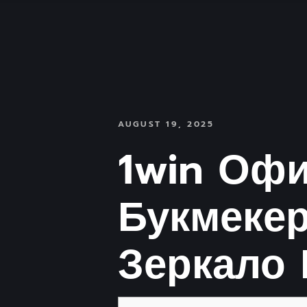
AUGUST 19, 2025
1win Оф
Букмекер
Зеркало 