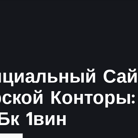
ициальный Сай
ской Конторы:
Бк 1вин