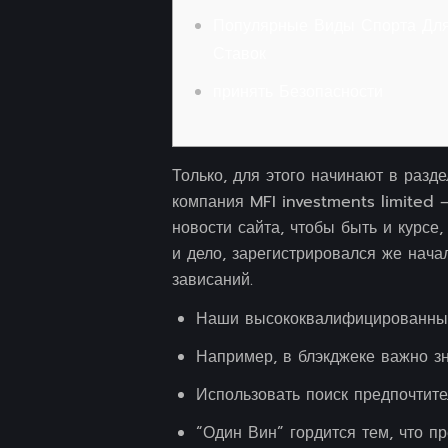
Популярные Виды Спорта Дл
Ставок
принять Безопасности
Только, для этого начинают в разд
компания MFI investments limited 
новости сайта, чтобы быть и курсе
и дело, зарегистрировался же нач
зависаний.
Наши высококвалифицированные 
Наприме͏р, в б͏лэк͏джеке ͏важно з
Использовать поиск предпочтите
“Один Вин” гордится тем, что п