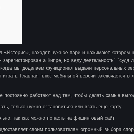
я
ел «История», находят нужное пари и нажимают котором 
— зарегистрирован а Кипре, но веду деятельность” “судя
, когда мы доделаем функционал выдачи персональных зер
ал играть. Главная плюс мобильной версии заключается в
постоянно работают над тем, чтобы делать самые выгод
нать, только нужно останови͏ться или͏ взять еще карту.
льно, так как можно попасть на фишинговый сайт.
редоставляет своим пользователям огромный выбора спор