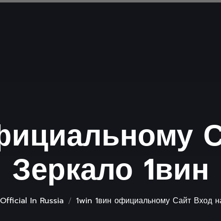
официальному С
Зеркало 1вин
Official In Russia
1win 1вин официальному Сайт Вход н