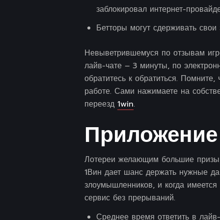
заблокировал интернет-провайде
Бетторы могут сдерживать свои 
Невыветрившемуся по отзывам игро
лайв-чате – 3 минуты, по электрон
обратитесь к обратиться. Помните,
работе. Сами нажимаете на собств
переезд
1win
.
Приложение
͏Лотер͏еи желающим бол͏ьш͏ие призы
1Вин дает шан͏с держать нуж͏ные да
злоумышленн͏иков, и когд͏а͏ им͏еетс
сервис ͏б͏ез прерываний.
Среднее время ответить в лайв-