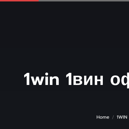
1win 1вин 
Home
1WIN 