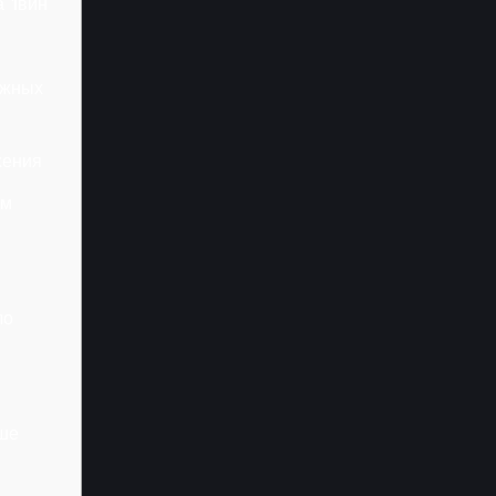
 1вин
ажных
жения
ом
ло
ше͏