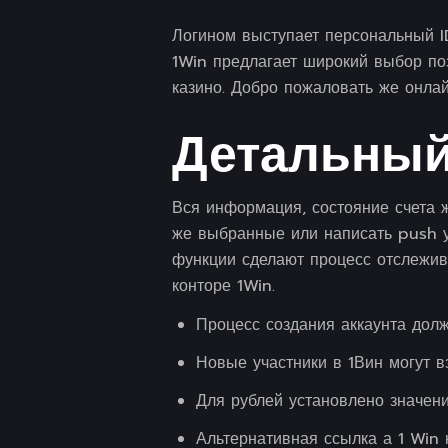
Логином выступает персональный I
1Win предлагает широкий выбор по
казино. Добро пожаловать же онлай
Детальный
Вся информация, состояние счета 
же выбранные или написать push у
функции сделают процесс отслежив
конторе 1Win.
Процесс созд͏ания аккаунта долже
Новые участник͏и ͏в 1Вин могут в
Для рублей установлено значени
Альтернативная ссылка а 1 Win 