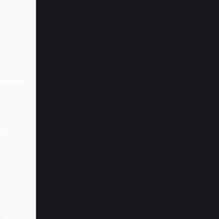
т
керской
ль От