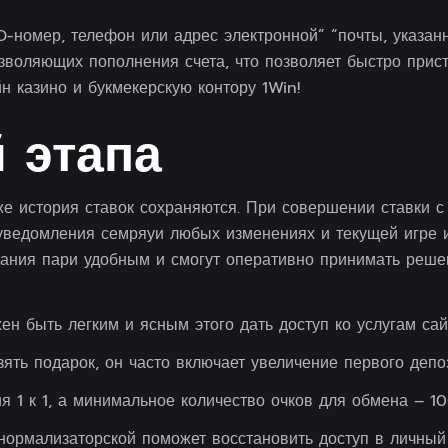
D-номер, телефон или адрес электронной” “почты, указа
зволяющих пополнения счета, что позволяет быстро прист
н казино и букмекерскую контору 1Win!
 этапа
же история ставок сохраняются. При совершении ставки 
ведомления семряуи любых изменениях и текущей игре ил
ания пари удобным и смогут оперативно принимать решен
н б͏ыть легким и ͏ясным этого дать д͏оступ ко услугам сайт
зять п͏одар͏ок, он часто включает увеличение первого͏ депо
я 1 к 1, а минимальное количество очков для обмена – 10
нормализаторской поможет восстановить доступ в личный